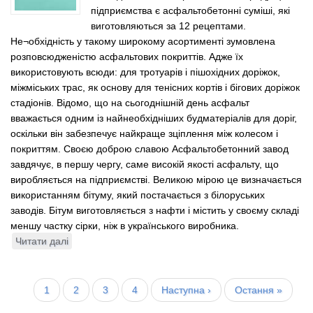
підприємства є асфальтобетонні суміші, які
виготовляються за 12 рецептами.
Не¬обхідність у такому широкому асортименті зумовлена
розповсюдженістю асфальтових покриттів. Адже їх
використовують всюди: для тротуарів і пішохідних доріжок,
міжміських трас, як основу для тенісних кортів і бігових доріжок
стадіонів. Відомо, що на сьогоднішній день асфальт
вважається одним із найнеобхідніших будматеріалів для доріг,
оскільки він забезпечує найкраще зціплення між колесом і
покриттям. Своєю доброю славою Асфальтобетонний завод
завдячує, в першу чергу, саме високій якості асфальту, що
виробляється на підприємстві. Великою мірою це визначається
використанням бітуму, який постачається з білоруських
заводів. Бітум виготовляється з нафти і містить у своєму складі
меншу частку сірки, ніж в українського виробника.
Читати далі
про
Бізнес-
панорама.
Розбивка
ВАТ
Поточна
1
Page
2
Page
3
Page
4
Наступна
Наступна ›
Остання
Остання »
на
сторінки
"Асфальтобетонний
сторінка
сторінка
сторінка