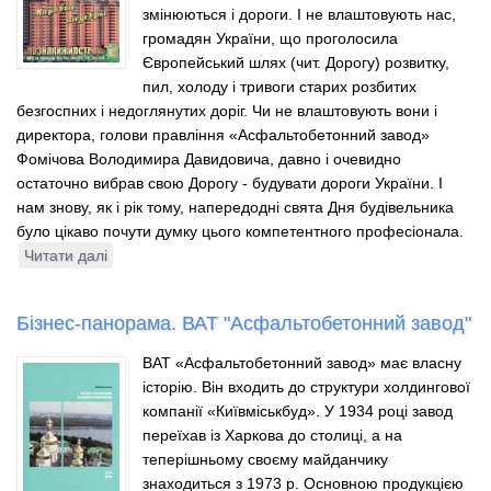
змінюються і дороги. І не влаштовують нас,
громадян України, що проголосила
Європейський шлях (чит. Дорогу) розвитку,
пил, холоду і тривоги старих розбитих
безгоспних і недоглянутих доріг. Чи не влаштовують вони і
директора, голови правління «Асфальтобетонний завод»
Фомічова Володимира Давидовича, давно і очевидно
остаточно вибрав свою Дорогу - будувати дороги України. І
нам знову, як і рік тому, напередодні свята Дня будівельника
було цікаво почути думку цього компетентного професіонала.
Читати далі
про
Дороги,
які
Бізнес-панорама. ВАТ "Асфальтобетонний завод"
ми
вибираємо
ВАТ «Асфальтобетонний завод» має власну
історію. Він входить до структури холдингової
компанії «Київміськбуд». У 1934 році завод
переїхав із Харкова до столиці, а на
теперішньому своєму майданчику
знаходиться з 1973 р. Основною продукцією