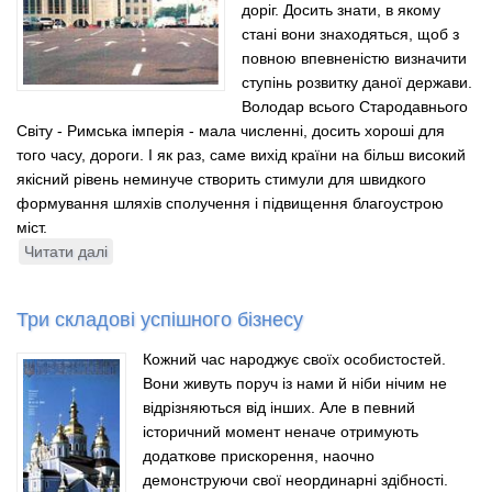
доріг. Досить знати, в якому
стані вони знаходяться, щоб з
повною впевненістю визначити
ступінь розвитку даної держави.
Володар всього Стародавнього
Світу - Римська імперія - мала численні, досить хороші для
того часу, дороги. І як раз, саме вихід країни на більш високий
якісний рівень неминуче створить стимули для швидкого
формування шляхів сполучення і підвищення благоустрою
міст.
Читати далі
про
Золото
буває
Три складові успішного бізнесу
і
чорним
Кожний час народжує своїх особистостей.
Вони живуть поруч із нами й ніби нічим не
відрізняються від інших. Але в певний
історичний момент неначе отримують
додаткове прискорення, наочно
демонструючи свої неординарні здібності.