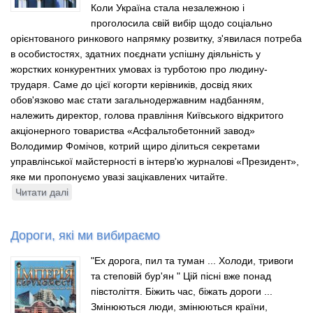
Коли Україна стала незалежною і
проголосила свій вибір щодо соціально
орієнтованого ринкового напрямку розвитку, з'явилася потреба
в особистостях, здатних поєднати успішну діяльність у
жорстких конкурентних умовах із турботою про людину-
трударя. Саме до цієї когорти керівників, досвід яких
обов'язково має стати загальнодержавним надбанням,
належить директор, голова правління Київського відкритого
акціонерного товариства «Асфальтобетонний завод»
Володимир Фомічов, котрий щиро ділиться секретами
управлінської майстерності в інтерв'ю журналові «Президент»,
яке ми пропонуємо увазі зацікавлених читайте.
Читати далі
про
Три
складові
Дороги, які ми вибираємо
успішного
бізнесу
"Ех дорога, пил та туман ... Холоди, тривоги
та степовій бур'ян " Цій пісні вже понад
півстоліття. Біжить час, біжать дороги ...
Змінюються люди, змінюються країни,