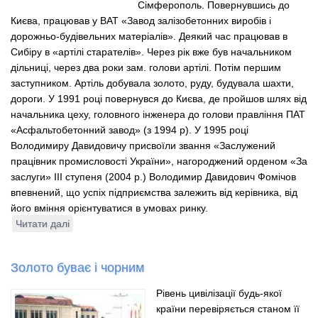
Сімферополь. Повернувшись до
Києва, працював у ВАТ «Завод залізобетонних виробів і
дорожньо-будівельних матеріалів». Деякий час працював в
Сибіру в «артілі старателів». Через рік вже був начальником
дільниці, через два роки зам. голови артілі. Потім першим
заступником. Артіль добувала золото, руду, будувала шахти,
дороги. У 1991 році повернувся до Києва, де пройшов шлях від
начальника цеху, головного інженера до голови правління ПАТ
«Асфальтобетонний завод» (з 1994 р). У 1995 році
Володимиру Давидовичу присвоїли звання «Заслужений
працівник промисловості України», нагороджений орденом «За
заслуги» ІІІ ступеня (2004 р.) Володимир Давидович Фомічов
впевнений, що успіх підприємства залежить від керівника, від
його вміння орієнтуватися в умовах ринку.
Читати далі
про
Голова
правління
Золото буває і чорним
Рівень цивілізації будь-якої
країни перевіряється станом її