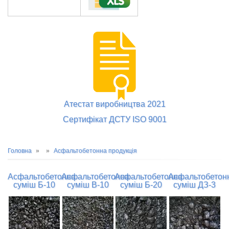
Атестат виробництва 2021
Сертифікат ДСТУ ISO 9001
Рядок
Головна
Асфальтобетонна продукція
навіґації
Асфальтобетонна
Асфальтобетонна
Асфальтобетонна
Асфальтобетон
суміш Б-10
суміш В-10
суміш Б-20
суміш ДЗ-3