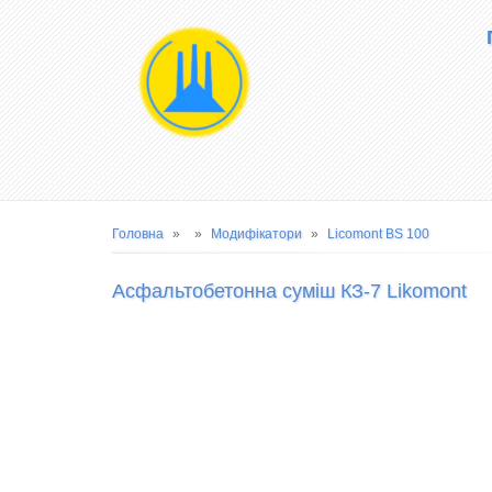
Main
navigation
Рядок
Головна
Модифікатори
Licomont BS 100
навіґації
Асфальтобетонна суміш КЗ-7 Likomont