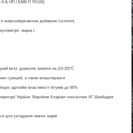
.А-Б.НП.I.БМВ-П 70/100)
го енергозберігаючою добавкою Licomont,
нулометрії, марки І.
о
ний віск)- дозволяє знизити на (10-20)
С
них сумішей, а також влаштовувати
пшує адгезійні властивості бітумів до 90%
території України. Виробник Кларіант консалтинг АГ Швейцарія.
ься
для
укладання
нижніх
шарів