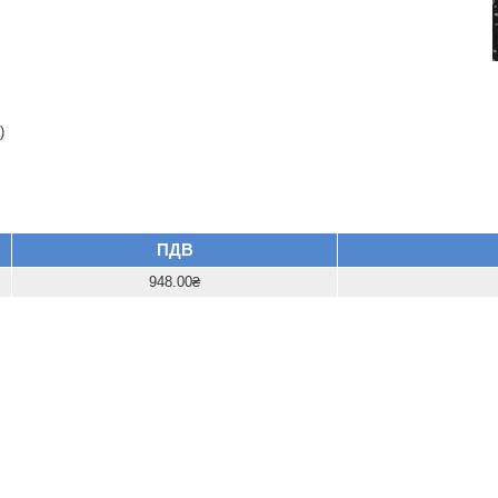
)
ПДВ
948.00₴