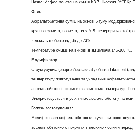
Назва
:
Асфальтобетонна суміш КЗ-7 Likomont (АСГ.Кр.П
Опис:
Асфальтобетонна суміш на основі бітуму модифіковано
крупнозерниста, пориста, типу А-Б, непереривчастої гра
Кількість щебеню від 35 до 73%.
о
Температура суміші на виході зі змішувача 145-160
С.
Модифікатор:
Структуруюча (енергозберігаюча) добавка Likomont (амід
температуру приготування та укладання асфальтобетон
асфальтобетонні покриття за знижених температур. Полі
Використовується в усіх типах асфальтобетону на всій 
Галузь застосування:
Модифікована асфальтобетонная
суміш
використовуєт
асфальтобетонного
покриття
в весняно - осінній період.