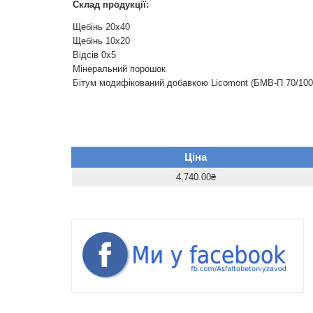
Склад продукції:
Щебінь 20х40
Щебінь 10х20
Відсів 0х5
Мінеральний порошок
Бітум модифікований добавкою Licomont (БМВ-П 70/100
Ціна
4,740.00₴