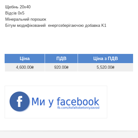
Щебінь 20х40
Відсів 0х5
Мінеральний порошок
Бітум модифікований енергозберігаючою добавка K1
Ціна
ПДВ
Ціна з ПДВ
4,600.00₴
920.00₴
5,520.00₴