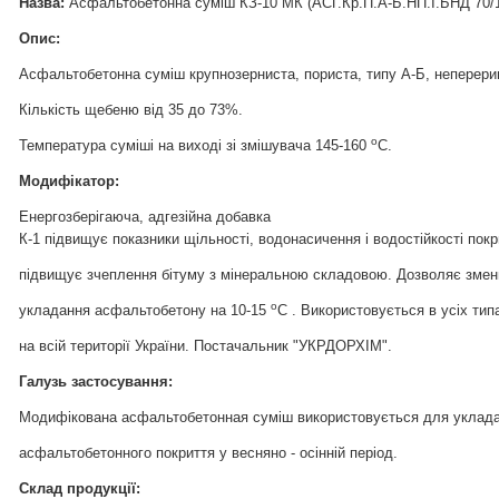
Назва
:
Асфальтобетонна суміш КЗ-10 МК (АСГ.Кр.П.А-Б.НП.I.БНД 70/1
Опис:
Асфальтобетонна суміш крупнозерниста, пориста, типу А-Б, непереривч
Кількість щебеню від 35 до 73%.
о
Температура суміші на виході зі змішувача 145-160
С.
Модифікатор:
Енергозберігаюча, адгезійна добавка
К-1 підвищує показники щільності, водонасичення і водостійкості покр
підвищує зчеплення бітуму з мінеральною складовою. Дозволяє змен
о
укладання асфальтобетону на 10-15
С . Використовується в усіх ти
на всій території України. Постачальник "УКРДОРХІМ".
Галузь застосування:
Модифікована асфальтобетонная суміш використовується для уклада
асфальтобетонного покриття у весняно - осінній період.
Склад продукції: