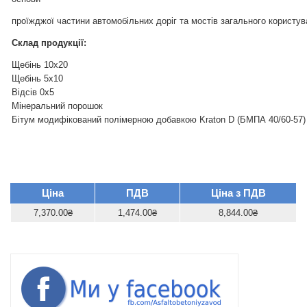
проїжджої частини автомобільних доріг та мостів загального користува
Склад продукції:
Щебінь 10х20
Щебінь 5х10
Відсів 0х5
Мінеральний порошок
Бітум модифікований полімерною добавкою Kraton D (БМПА 40/60-57)
Ціна
ПДВ
Ціна з ПДВ
7,370.00₴
1,474.00₴
8,844.00₴