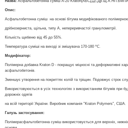
Назва
:
Асфальтобетонна суміш А-20 Kraton(АБС
.Др.Щ.А.НП.БМПА 
БМП
Опис:
Асфальтобетонна суміш на основі бітума модифікованого полімерною
дрібнозерниста, щільна, типу А, непереривчастої гранулометрії.
Кількість щебеню від 45 до 55%.
о
Температура суміші на виході зі змішувача 170-180
С.
Модифікатор:
Полімерна добавка Kraton D - покращує міцносні та деформативні хар
асфальтобетонів.
Зменшує утворення на покриттях колій та тріщин. Подовжує строк слу
Використовуюється в усіх технологіях з використанням бітумів при буд
дорожніх одягів
на всій території України. Виробник компанія "Kraton Polymers", США.
Галузь застосування:
Полімерасфальтобетонна суміш використовується для верхніх, нижніх
основи