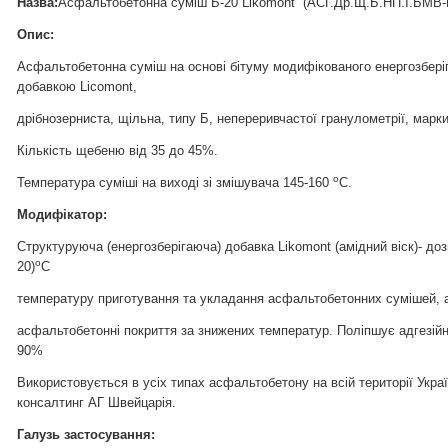
Назва
:
Асфальтобетонна суміш Б-20 Likomont (АСГ.Др.Щ.Б.НП.I.БМВ-
Опис:
Асфальтобетонна суміш на основі бітуму модифікованого енергозбер
добавкою Licomont,
дрібнозерниста, щільна, типу Б, непереривчастої гранулометрії, марки
Кількість щебеню від 35 до 45%.
о
Температура суміші на виході зі змішувача 145-160
С.
Модифікатор:
Структуруюча (енергозберігаюча) добавка Likomont (амідний віск)- доз
о
20)
С
температуру приготування та укладання асфальтобетонних сумішей, 
асфальтобетонні покриття за знижених температур. Поліпшує адгезійні
90%
Використовується в усіх типах асфальтобетону на всій території Укра
консалтинг АГ Швейцарія.
Галузь застосування: