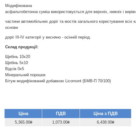
Модифікована
асфальтобетонна суміш використовується для верхніх, нижніх і вирі
частини автомобільних доріг та мостів загального користування всіх к
основи
доріг III-IV категорії у весняно - осінній період.
Склад продукції:
Щебінь 10х20
Щебінь 5х10
Відсів 0х5
Мінеральний порошок
Бітум модифікований добавкою Licomont (БМВ-П 70/100)
Ціна
ПДВ
Ціна з ПДВ
5,365.00₴
1,073.00₴
6,438.00₴