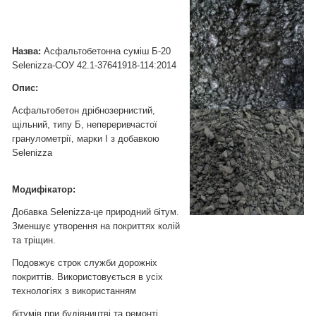
Назва
:
Асфальтобетонна суміш Б-20
Selenizza-СОУ 42.1-37641918-114:2014
Опис:
Асфальтобетон
дрібнозернистий
,
щільний
,
типу
Б
,
непереривчастої
гранулометрії
,
марки
І
з
добавкою
Selenizza
Модифікатор:
Добавка Selenizza-це природний бітум.
Зменшує утворення на покриттях колій
та тріщин.
Подовжує строк служби дорожніх
покриттів. Використовується в усіх
технологіях з використанням
бітумів при будівництві та ремонті