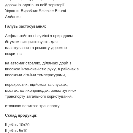
дорожніх одягів на всій території
України. Виробник Selenice Bitumi
Албания.
Галузь застосування:
Асфальтобетонні суміші з природним
бітумом використовують для
влаштування та ремонту дорожніх
покриттів
на автомагістралях, ділянках доріг з
високою інтенсивністю руху, в районах з
високими літніми температурами,
перехрестях, підйомах та спусках,
мостах, шляхопроводах, зонах зупинок
транспорту загального користування,
стоянках великого транспорту.
Склад продукції:
Щебінь 10х20
Щебінь 5х10