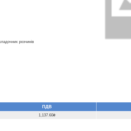
кладочних
розчинів
ПДВ
1,137.60₴