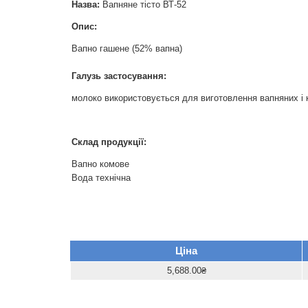
Назва
:
Вапняне тісто ВТ-52
Опис:
Вапно гашене
(
52
%
вапна
)
Галузь застосування:
молоко
використовується
для
виготовлення
вапняних
і
Склад продукції:
Вапно комове
Вода технічна
Ціна
5,688.00₴