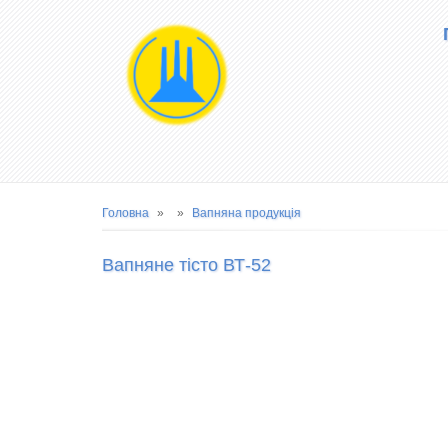
Main
navigation
Рядок
Головна
Вапняна продукція
навіґації
Вапняне тісто ВТ-52