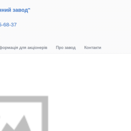
нний завод"
5-68-37
формація для акціонерів
Про завод
Контакти