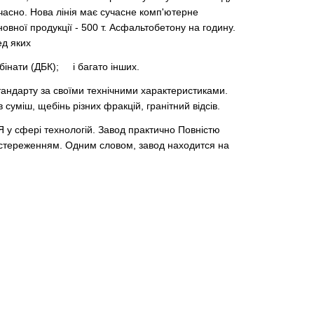
очасно. Нова лінія має сучасне комп'ютерне
овної продукції - 500 т. Асфальтобетону на годину.
ед яких
нати (ДБК); і багато інших.
стандарту за своїми технічними характеристиками.
суміш, щебінь різних фракцій, гранітний відсів.
 у сфері технологій. Завод практично Повністю
постереженням. Одним словом, завод находится на