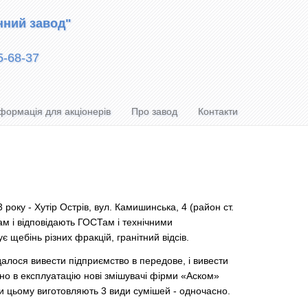
нний завод"
5-68-37
формація для акціонерів
Про завод
Контакти
року - Хутір Острів, вул. Камишинська, 4 (район ст.
ам і відповідають ГОСТам і технічними
є щебінь різних фракцій, гранітний відсів.
лося вивести підприємство в передове, і вивести
но в експлуатацію нові змішувачі фірми «Аском»
При цьому виготовляють 3 види сумішей - одночасно.