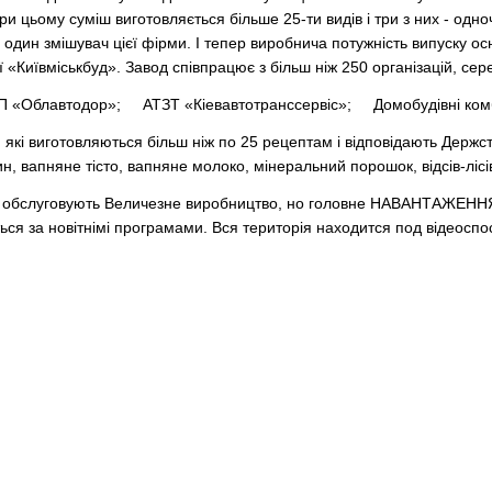
ри цьому суміш виготовляється більше 25-ти видів і три з них - одн
дин змішувач цієї фірми. І тепер виробнича потужність випуску осн
 «Київміськбуд». Завод співпрацює з більш ніж 250 організацій, сер
 «Облавтодор»; АТЗТ «Кіевавтотранссервіс»; Домобудівні комбі
 які виготовляються більш ніж по 25 рецептам і відповідають Держ
 вапняне тісто, вапняне молоко, мінеральний порошок, відсів-лісів 
Які обслуговують Величезне виробництво, но головне НАВАНТАЖЕННЯ
ься за новітнімі програмами. Вся територія находится под відеос