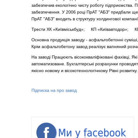
забезпечив екологічно чисту роботу підприємства. П
забезпечення. У 2006 році ПрАТ "АБЗ" придбали ще о
ПрАТ "АБЗ" входить в структуру холдингової компанії
Трести ХК «Київміськбуд»; КП «Київавтодор»; КП
Основна продукція заводу - асфальтобетонні суміші,
Крім асфальтобетону завод реалізує вапняний розчин,
На заводі Працюють вісококваліфіковані фахівці, 
автоматизоване. Бухгалтерські розрахунки проводят
якісно новому и вісокотехнологічному Рівні розвитку.
Підписка на про завод