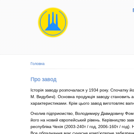
Main
navigation
Рядок
Головна
навіґації
Про завод
Історія заводу розпочалася у 1934 року. Спочатку й
М. Видубичі). Основна продукція заводу становить а
характеристиками. Крім цього завод виготовляє вапня
Очолив підприємство, Володимиру Давидовичу Фоміч
його на новий європейський рівень. Керівництво за
республіка Чехія (2003-240т / год, 2006-160т / год)
Все обладнання має сучасне комп'ютерне забезпеч