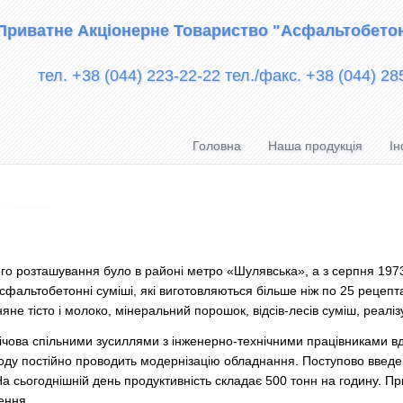
Приватне Акціонерне Товариство "Асфальтобето
тел. +38 (044) 223-22-22 тел./факс. +38 (044) 28
Головна
Наша продукція
Ін
ого розташування було в районі метро «Шулявська», а з серпня 1973 
сфальтобетонні суміші, які виготовляються більше ніж по 25 рецепт
не тісто і молоко, мінеральний порошок, відсів-лесів суміш, реалізу
ова спільними зусиллями з інженерно-технічними працівниками вда
воду постійно проводить модернізацію обладнання. Поступово введе
. На сьогоднішній день продуктивність складає 500 тонн на годину. 
ення.