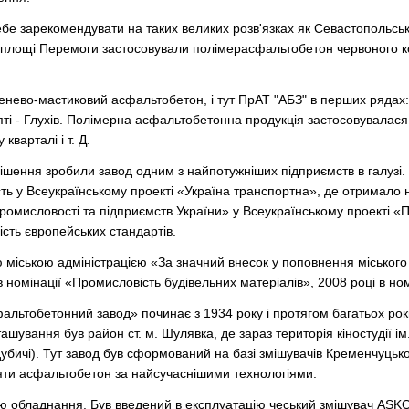
е зарекомендувати на таких великих розв'язках як Севастопольська 
. На площі Перемоги застосовували полімерасфальтобетон червоного
енево-мастиковий асфальтобетон, і тут ПрАТ "АБЗ" в перших рядах:
 Кіпті - Глухів. Полімерна асфальтобетонна продукція застосовувал
варталі і т. Д.
і рішення зробили завод одним з найпотужніших підприємств в галузі.
ть у Всеукраїнському проекті «Україна транспортна», де отримало н
ромисловості та підприємств України» у Всеукраїнському проекті «Пр
сть європейських стандартів.
 міською адміністрацією «За значний внесок у поповнення міського 
номінації «Промисловість будівельних матеріалів», 2008 році в номі
альтобетонний завод» починає з 1934 року і протягом багатьох рок
ашування був район ст. м. Шулявка, де зараз територія кіностудії і
идубичі). Тут завод був сформований на базі змішувачів Кременчуць
ляти асфальтобетон за найсучаснішими технологіями.
ію обладнання. Був введений в експлуатацію чеський змішувач ASKO