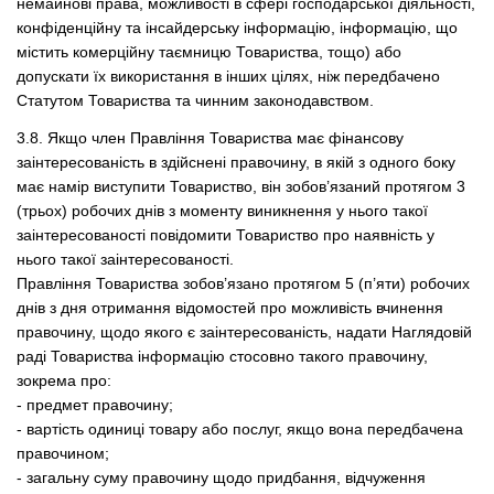
немайнові права, можливості в сфері господарської діяльності,
конфіденційну та інсайдерську інформацію, інформацію, що
містить комерційну таємницю Товариства, тощо) або
допускати їх використання в інших цілях, ніж передбачено
Статутом Товариства та чинним законодавством.
3.8. Якщо член Правління Товариства має фінансову
заінтересованість в здійснені правочину, в якій з одного боку
має намір виступити Товариство, він зобов’язаний протягом 3
(трьох) робочих днів з моменту виникнення у нього такої
заінтересованості повідомити Товариство про наявність у
нього такої заінтересованості.
Правління Товариства зобов’язано протягом 5 (п’яти) робочих
днів з дня отримання відомостей про можливість вчинення
правочину, щодо якого є заінтересованість, надати Наглядовій
раді Товариства інформацію стосовно такого правочину,
зокрема про:
- предмет правочину;
- вартість одиниці товару або послуг, якщо вона передбачена
правочином;
- загальну суму правочину щодо придбання, відчуження