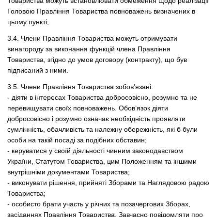
Товариства можуть встановлювати обмеження щодо реалізації
Головою Правління Товариства повноважень визначених в
цьому пункті;
3.4. Члени Правління Товариства можуть отримувати
винагороду за виконання функцій члена Правління
Товариства, згідно до умов договору (контракту), що був
підписаний з ними.
3.5. Члени Правління Товариства зобов’язані:
- діяти в інтересах Товариства добросовісно, розумно та не
перевищувати своїх повноважень. Обов’язок діяти
добросовісно і розумно означає необхідність проявляти
сумлінність, обачливість та належну обережність, які б були
особи на такій посаді за подібних обставин;
- керуватися у своїй діяльності чинним законодавством
України, Статутом Товариства, цим Положенням та іншими
внутрішніми документами Товариства;
- виконувати рішення, прийняті Зборами та Наглядовою радою
Товариства;
- особисто брати участь у річних та позачергових Зборах,
засіданнях Правління Товариства. Завчасно повідомляти про