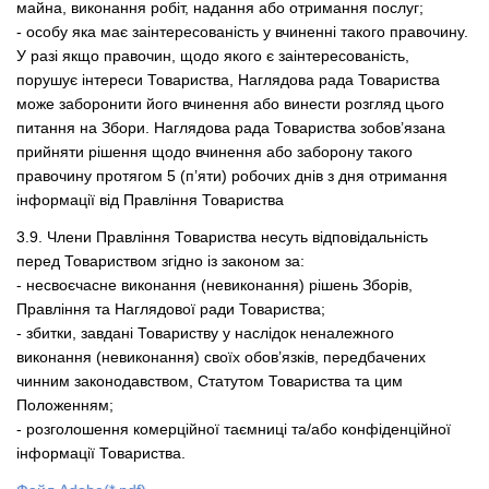
майна, виконання робіт, надання або отримання послуг;
- особу яка має заінтересованість у вчиненні такого правочину.
У разі якщо правочин, щодо якого є заінтересованість,
порушує інтереси Товариства, Наглядова рада Товариства
може заборонити його вчинення або винести розгляд цього
питання на Збори. Наглядова рада Товариства зобов’язана
прийняти рішення щодо вчинення або заборону такого
правочину протягом 5 (п’яти) робочих днів з дня отримання
інформації від Правління Товариства
3.9. Члени Правління Товариства несуть відповідальність
перед Товариством згідно із законом за:
- несвоєчасне виконання (невиконання) рішень Зборів,
Правління та Наглядової ради Товариства;
- збитки, завдані Товариству у наслідок неналежного
виконання (невиконання) своїх обов’язків, передбачених
чинним законодавством, Статутом Товариства та цим
Положенням;
- розголошення комерційної таємниці та/або конфіденційної
інформації Товариства.