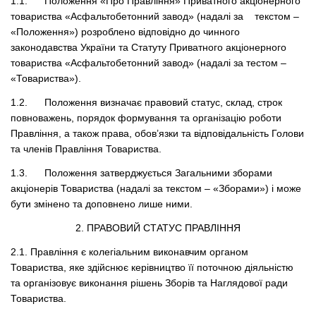
1.1. Положення «Про Правління» Приватного акціонерного
товариства «Асфальтобетонний завод» (надалі за текстом –
«Положення») розроблено відповідно до чинного
законодавства України та Статуту Приватного акціонерного
товариства «Асфальтобетонний завод» (надалі за тестом –
«Товариства»).
1.2. Положення визначає правовий статус, склад, строк
повноважень, порядок формування та організацію роботи
Правління, а також права, обов’язки та відповідальність Голови
та членів Правління Товариства.
1.3. Положення затверджується Загальними зборами
акціонерів Товариства (надалі за текстом – «Зборами») і може
бути змінено та доповнено лише ними.
2. ПРАВОВИЙ СТАТУС ПРАВЛІННЯ
2.1. Правління є колегіальним виконавчим органом
Товариства, яке здійснює керівництво її поточною діяльністю
та організовує виконання рішень Зборів та Наглядової ради
Товариства.