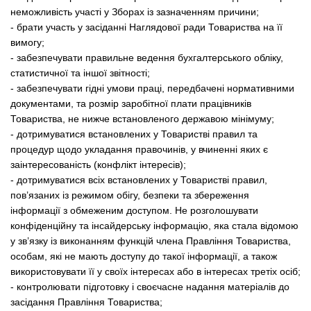
неможливість участі у Зборах із зазначенням причини;
- брати участь у засіданні Наглядової ради Товариства на її
вимогу;
- забезпечувати правильне ведення бухгалтерського обліку,
статистичної та іншої звітності;
- забезпечувати гідні умови праці, передбачені нормативними
документами, та розмір заробітної плати працівників
Товариства, не нижче встановленого державою мінімуму;
- дотримуватися встановлених у Товаристві правил та
процедур щодо укладання правочинів, у вчиненні яких є
заінтересованість (конфлікт інтересів);
- дотримуватися всіх встановлених у Товаристві правил,
пов’язаних із режимом обігу, безпеки та збереження
інформації з обмеженим доступом. Не розголошувати
конфіденційну та інсайдерську інформацію, яка стала відомою
у зв’язку із виконанням функцій члена Правління Товариства,
особам, які не мають доступу до такої інформації, а також
використовувати її у своїх інтересах або в інтересах третіх осіб;
- контролювати підготовку і своєчасне надання матеріалів до
засідання Правління Товариства;