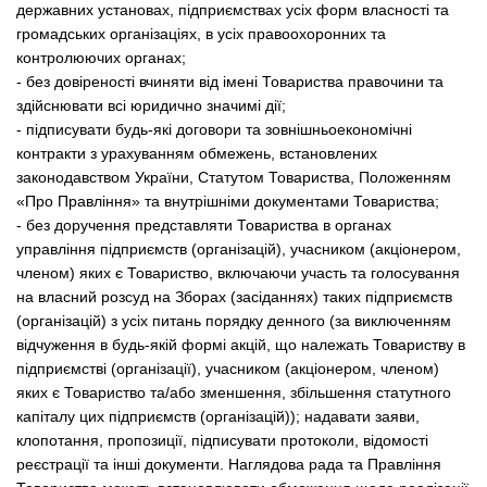
державних установах, підприємствах усіх форм власності та
громадських організаціях, в усіх правоохоронних та
контролюючих органах;
- без довіреності вчиняти від імені Товариства правочини та
здійснювати всі юридично значимі дії;
- підписувати будь-які договори та зовнішньоекономічні
контракти з урахуванням обмежень, встановлених
законодавством України, Статутом Товариства, Положенням
«Про Правління» та внутрішніми документами Товариства;
- без доручення представляти Товариства в органах
управління підприємств (організацій), учасником (акціонером,
членом) яких є Товариство, включаючи участь та голосування
на власний розсуд на Зборах (засіданнях) таких підприємств
(організацій) з усіх питань порядку денного (за виключенням
відчуження в будь-якій формі акцій, що належать Товариству в
підприємстві (організації), учасником (акціонером, членом)
яких є Товариство та/або зменшення, збільшення статутного
капіталу цих підприємств (організацій)); надавати заяви,
клопотання, пропозиції, підписувати протоколи, відомості
реєстрації та інші документи. Наглядова рада та Правління