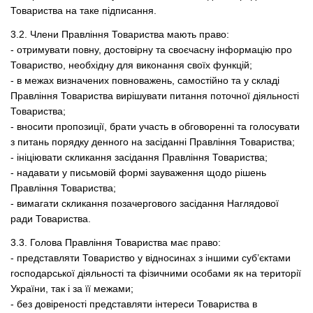
Товариства на таке підписання.
3.2. Члени Правління Товариства мають право:
- отримувати повну, достовірну та своєчасну інформацію про
Товариство, необхідну для виконання своїх функцій;
- в межах визначених повноважень, самостійно та у складі
Правління Товариства вирішувати питання поточної діяльності
Товариства;
- вносити пропозиції, брати участь в обговоренні та голосувати
з питань порядку денного на засіданні Правління Товариства;
- ініціювати скликання засідання Правління Товариства;
- надавати у письмовій формі зауваження щодо рішень
Правління Товариства;
- вимагати скликання позачергового засідання Наглядової
ради Товариства.
3.3. Голова Правління Товариства має право:
- представляти Товариство у відносинах з іншими суб’єктами
господарської діяльності та фізичними особами як на території
України, так і за її межами;
- без довіреності представляти інтереси Товариства в