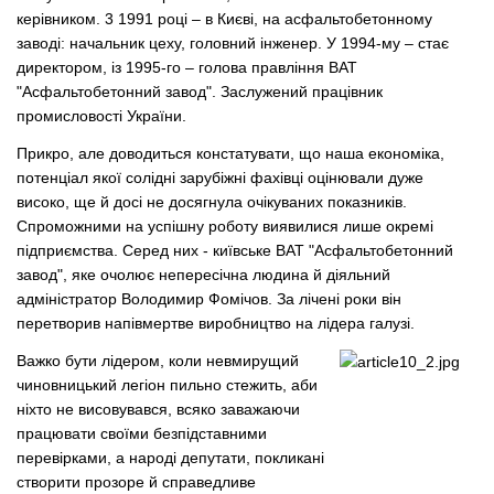
керівником. 3 1991 році – в Києві, на асфальтобетонному
заводі: начальник цеху, головний інженер. У 1994-му – стає
директором, із 1995-го – голова правління ВАТ
"Асфальтобетонний завод". Заслужений працівник
промисловості України.
Прикро, але доводиться констатувати, що наша економіка,
потенціал якої солідні зарубіжні фахівці оцінювали дуже
високо, ще й досі не досягнула очікуваних показників.
Спроможними на успішну роботу виявилися лише окремі
підприємства. Серед них - київське ВАТ "Асфальтобетонний
завод", яке очолює непересічна людина й діяльний
адміністратор Володимир Фомічов. За лічені роки він
перетворив напівмертве виробництво на лідера галузі.
Важко бути лідером, коли невмирущий
чиновницький легіон пильно стежить, аби
ніхто не висовувався, всяко заважаючи
працювати своїми безпідставними
перевірками, а народі депутати, покликані
створити прозоре й справедливе