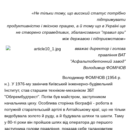
«Не тільки тому, що високий статус потрібно
підтримувати
продуктивністю і якісною працею, а й тому що в Україні ще
не створено справедливих, збалансованих "правил гри"
між державою і підприємством»
вважає директор і голова
правління ВАТ
"Асфальтобетонний завод"
Володимир ФОМІЧОВ
Володимир ФОМІЧОВ (1954 р.
н.). У 1976-му закінчив Київський інженерно-будівельний
Інститут, став старшим техніком-механіком ЗБТ
"Облрембудтрест". Потім був майстром, заступником
начальника цеху. Особлива сторінка біографії - робота в
потужній старательській артілі в Алтайському краї, що не тільки
видобувала золото й руду, а й будувала шляхи та шахти. Таму
у 80-ті роки він пройшов шлях від оператора до першого
заступника голови правління, показав себе талановитим