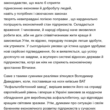
законодавство, що мало б сприяти
піднесенню економки й добробуту людей,
навіть у потрібних і своєчасних законах
творять невиправдані логікою поправки , що кардинально
погіршують економічний стан підприємств. Складається
враження: I чиновники, й народі обранці наче змовилися
робити все, аби не дати співвітчизникам жити краще й
заможніше.Утім, як відомо, передову позицію легше здобути,
ніж утримати. У сьогоднішніх умовах ця істина щодня здобуває
нові серйозні підтвердження, бо ж виявляється, що успіху
досягнуто не завдяки, а всупереч системі відносин держави й
підприємства, котрі аж ніяк не сприяють економічному
зростанню Вітчизни.
Саме з такими сумними реаліями зіткнувся Володимир
Давидович, коли, поставивши на ноги київське ВАТ
"Асфальтобетонний завод", вирішив вивести його на справді
європейський рівень і вперше в Україні замовив за кордоном
обладнання для виробництва асфальтобетону, що відповідає
кращим світовим зразкам. Утім, думками про ситуацію і своїм
баченням економічного розвитку підприємств у сучасних